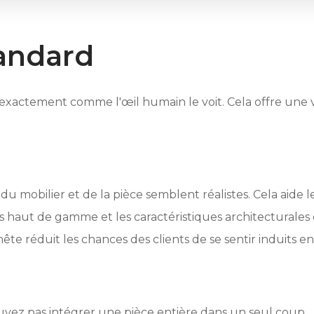
andard
 exactement comme l'œil humain le voit. Cela offre une
u mobilier et de la pièce semblent réalistes. Cela aide l
ons haut de gamme et les caractéristiques architecturales
e réduit les chances des clients de se sentir induits en 
vez pas intégrer une pièce entière dans un seul coup.