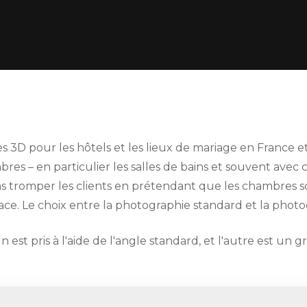
tes 3D pour les hôtels et les lieux de mariage en France
es – en particulier les salles de bains et souvent avec c
s tromper les clients en prétendant que les chambres so
ce. Le choix entre la photographie standard et la phot
est pris à l'aide de l'angle standard, et l'autre est un g